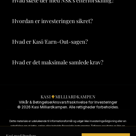
Hvad skete der med NSK's efterforskning?
Hvordan er investeringen sikret?
Hvad er Kasi/Earn-Out-sagen?
Hvad er det maksimale samlede krav?
KASI
MILLIARDKAMPEN
Vilkår & Betingelser
Ansvarsfraskrivelse for Investeringer
© 2026 Kasi Milliardkampen. Alle rettigheder forbeholdes.
Dette materiale er udelukkende til informationsformål og udgør ikke investeringsrådgivning eller en 
anbefaling om at købe, sælge eller beholde finansielle instrumenter. Tidligere resultater er ikke en 
indikation af fremtidige resultater. Investeringer indebærer risici, herunder risikoen for at miste din 
Kasi mod Pandora
kapital. Konsulter altid en kvalificeret finansiel rådgiver, inden du træffer investeringsbeslutninger.