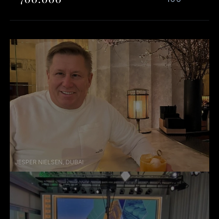
Klik
på
en
række
for
at
tilmelde
dig
·
Beløb
over
DKK
700.000
—
kontakt
os
direkte
JESPER NIELSEN, DUBAI