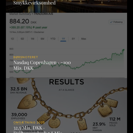
Smykkevirksomhed
BØRSNOTERET
Nasdaq Copenhagen · ~100 
Mia. DKK
OMSÆTNING 2025
32,5 Mia. DKK · 