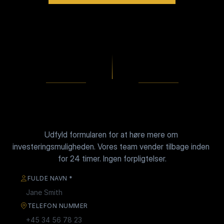
Udfyld formularen for at høre mere om 
investeringsmuligheden. Vores team vender tilbage inden 
for 24 timer. Ingen forpligtelser.
TILMELDING
Du Har Læst Historien. 
FULDE NAVN *
Nu Kan Du Vælge Side.
TELEFON NUMMER