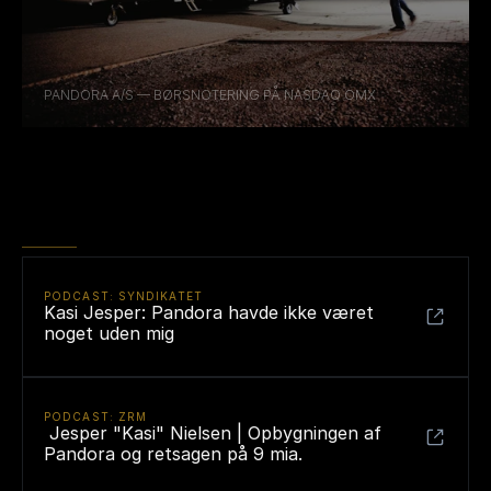
PANDORA A/S — BØRSNOTERING PÅ NASDAQ OMX
SENESTE
PODCASTS
PODCAST: SYNDIKATET
Kasi Jesper: Pandora havde ikke været 
noget uden mig
PODCAST: ZRM
 Jesper "Kasi" Nielsen | Opbygningen af 
Pandora og retsagen på 9 mia.