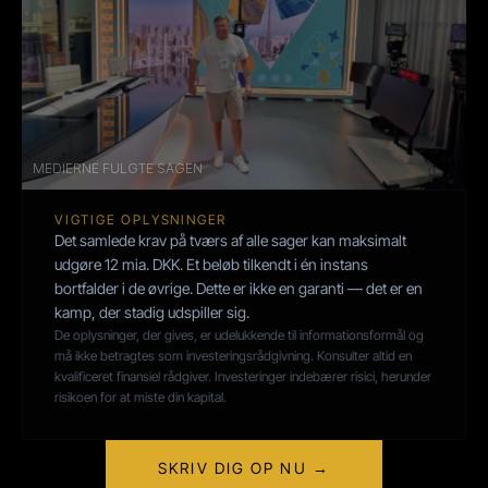
MEDIERNE FULGTE SAGEN
VIGTIGE OPLYSNINGER
Det samlede krav på tværs af alle sager kan maksimalt 
udgøre 12 mia. DKK. Et beløb tilkendt i én instans 
bortfalder i de øvrige. Dette er ikke en garanti — det er en 
kamp, der stadig udspiller sig.
De oplysninger, der gives, er udelukkende til informationsformål og 
må ikke betragtes som investeringsrådgivning. Konsulter altid en 
kvalificeret finansiel rådgiver. Investeringer indebærer risici, herunder 
risikoen for at miste din kapital.
SKRIV DIG OP NU →