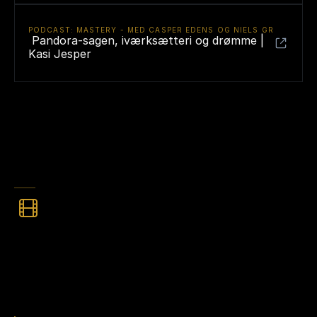
PODCAST: MASTERY - MED CASPER EDENS OG NIELS GREVE
 Pandora-sagen, iværksætteri og drømme | 
Kasi Jesper
KOMMENDE
DOKUMENTAR
Der
arbejdes
netop
nu
på
en
stor
dokumentarserie
om
sagen
instrueret
af
den
prisvindende
dokumentarist
Miki
Mistrati
.
Serien
filmes
til
DR
og
forventes
at
sætte
fokus
på
sagen.