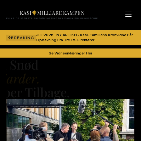
KASI
MILLIARDKAMPEN
EN AF DE STØRSTE ERSTATNINGSSAGER I DANSK FINANSHISTORIE
Juli 2026 · NY ARTIKEL: Kasi-Familiens Kronvidne Får 
BREAKING
Opbakning Fra Tre Ex-Direktører
Se Vidneerklæringer Her
a Snød
liarder.
per Tilbage.