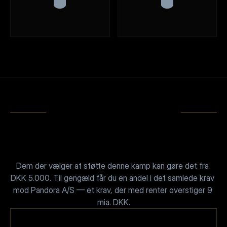
TIKTOK
@jesper_nielsen_pandora_
YOUTUBE
X / TWITTER
Jesper
Nielsen
@kasijesper1969
INVESTERINGSMULIGHEDER
Dem der vælger at støtte denne kamp kan gøre det fra 
DKK 5.000. Til gengæld får du en andel i det samlede krav 
mod Pandora A/S — et krav, der med renter overstiger 9 
Vær Med i Kampen —
mia. DKK.
Og Få Del i Resultatet.