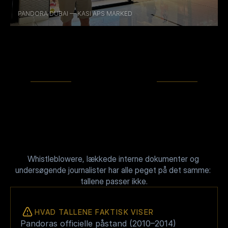
PANDORA DUBAI — KASI APS MARKED
DOKUMENTATION
Whistleblowere, lækkede interne dokumenter og 
Det Står Ikke Bare i Et 
undersøgende journalister har alle peget på det samme: 
tallene passer ikke.
Brev. Det Er 
Dokumenteret.
HVAD TALLENE FAKTISK VISER
Pandoras officielle påstand (2010–2014)