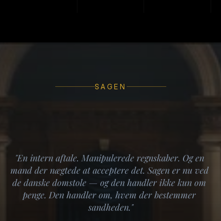
SAG ANLAGT NOVEMBER 2024 · KRAV +9 MIA. DKK · AFGØRELSE 
FORVENTET 2026/27
SAGEN
"En intern aftale. Manipulerede regnskaber. Og en 
De Sagde Underskud.
mand der nægtede at acceptere det. Sagen er nu ved 
de danske domstole — og den handler ikke kun om 
Dokumenterne Siger 
penge. Den handler om, hvem der bestemmer 
sandheden."
Noget Andet.