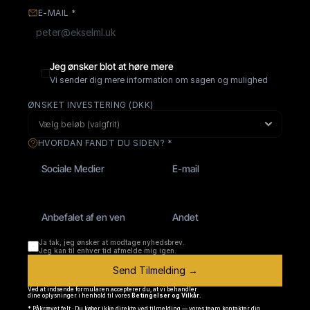
E-MAIL *
Jeg ønsker blot at høre mere
Vi sender dig mere information om sagen og muligheden
ØNSKET INVESTERING (DKK)
HVORDAN FANDT DU SIDEN? *
Sociale Medier
E-mail
Anbefalet af en ven
Andet
Ja tak, jeg ønsker at modtage nyhedsbrev.
Jeg kan til enhver tid afmelde mig igen.
Send Tilmelding →
Ved at indsende formularen accepterer du, at vi behandler
dine oplysninger i henhold til vores 
Betingelser og Vilkår
.
* Påkrævet felt · Du køber ikke direkte ved tilmelding — vores team kontakter dig