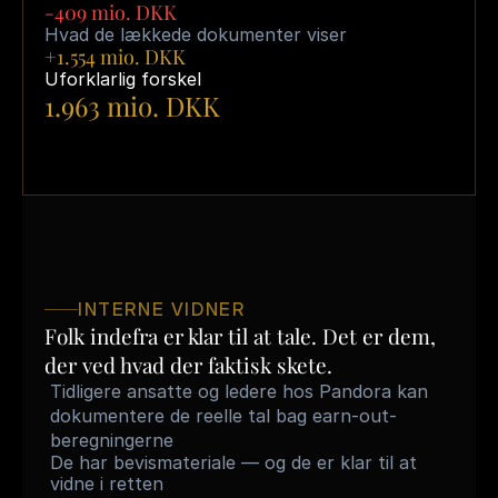
-409 mio. DKK
Hvad de lækkede dokumenter viser
+1.554 mio. DKK
Uforklarlig forskel
1.963 mio. DKK
Spørgsmålet
er
ikke
komplekst:
Hvem
lyver
—
og
hvem
betaler
prisen
for
det?
INTERNE VIDNER
Folk indefra er klar til at tale. Det er dem, 
der ved hvad der faktisk skete.
Tidligere ansatte og ledere hos Pandora kan 
dokumentere de reelle tal bag earn-out-
beregningerne
De har bevismateriale — og de er klar til at 
vidne i retten