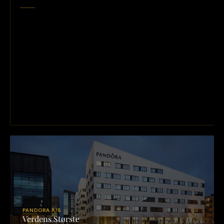
Ifølge
earn-out-aftalen
skulle
Kasi
ApS
modtage
49%
af
Pandora
CWE's
overskud
for
2010–2014
—
plus
en
multiply-betaling.
Pandora
sagde
der
var
underskud.
Whistleblowerne
siger
noget
andet.
HVAD
AFTALEN
SAGDE
→
Beløbet
skulle
udbetales
marts
2015.
Det
blev
aldrig
betalt.
I
stedet
begyndte
en
kamp,
der
stadig
pågår
i
dag.
PANDORA A/S
Verdens Største 