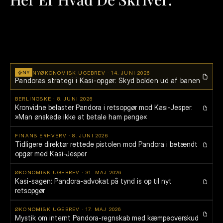
Fra
den
20.
november
2024
er
der
anlagt
flere
civile
retssager
mod
Pandora
A/S.
Det
samlede
krav
overstiger
9
mia.
DKK.
Erhvervsjournalister
og
undersøgende
medier
har
fulgt
sagen
tæt
—
og
konklusionen
er
den
samme:
der
er
noget,
der
ikke
stemmer.
NY
NYØKONOMISK UGEBREV · 14. JUNI 2026
Pandoras strategi i Kasi-opgør: Skyd bolden ud af banen
BERLINGSKE · 8. JUNI 2026
Kronvidne belaster Pandora i retsopgør mod Kasi-Jesper: 
»Man ønskede ikke at betale ham penge«
FINANS ERHVERV · 8. JUNI 2026
Tidligere direktør rettede pistolen mod Pandora i betændt 
opgør med Kasi-Jesper
ØKONOMISK UGEBREV · 31. MAJ 2026
Kasi-sagen: Pandora-advokat på tynd is op til nyt 
retsopgør
ØKONOMISK UGEBREV · 17. MAJ 2026
Mystik om internt Pandora-regnskab med kæmpeoverskud