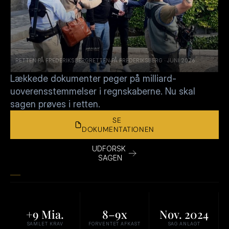
RETTEN PÅ FREDERIKSBERGRETTEN PÅ FREDERIKSBERG · JUNI 2026
Lækkede dokumenter peger på milliard-
uoverensstemmelser i regnskaberne. Nu skal 
sagen prøves i retten.
SE 
DOKUMENTATIONEN
UDFORSK 
SAGEN
+9 Mia.
8–9x
Nov. 2024
SAMLET KRAV
FORVENTET AFKAST
SAG ANLAGT