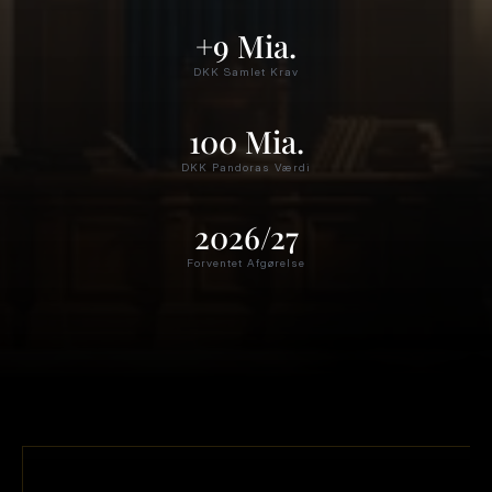
+9 Mia.
DKK Samlet Krav
100 Mia.
DKK Pandoras Værdi
2026/27
Forventet Afgørelse
PANDORA A/S — BØRSNOTERING PÅ NASDAQ OMX